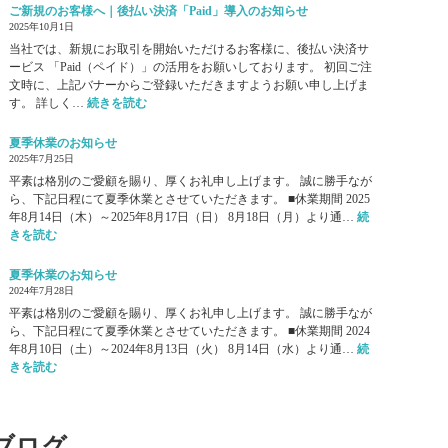
御
出
ご新規のお客様へ｜後払い決済「Paid」導入のお知らせ
礼
展
2025年10月1日
】
の
当社では、新規にお取引を開始いただけるお客様に、後払い決済サ
ケ
ご
ービス 「Paid（ペイド）」の活用をお願いしております。 初回ご注
ア
案
文時に、上記バナーからご登録いただきますようお願い申し上げま
テ
内
:
す。 詳しく…
続きを読む
ッ
】
ご
ク
ケ
新
夏季休業のお知らせ
ス
ア
規
2025年7月25日
2
テ
の
0
平素は格別のご愛顧を賜り、厚くお礼申し上げます。 誠に勝手なが
ッ
お
2
ら、下記日程にて夏季休業とさせていただきます。 ■休業期間 2025
ク
客
6
年8月14日（木）～2025年8月17日（日） 8月18日（月）より通…
続
ス
様
:
が
きを読む
2
へ
夏
無
0
｜
季
事
夏季休業のお知らせ
2
後
休
終
2024年7月28日
6
払
業
了
｜
平素は格別のご愛顧を賜り、厚くお礼申し上げます。 誠に勝手なが
い
の
い
介
ら、下記日程にて夏季休業とさせていただきます。 ■休業期間 2024
決
お
た
護
年8月10日（土）～2024年8月13日（火） 8月14日（水）より通…
続
済
知
し
:
・
きを読む
「
ら
ま
夏
福
P
せ
し
季
祉
a
た
休
施
i
業
設
ブログ
d