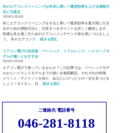
ン
ダ
ア
冬のエアコンクリーニングは本当に寒い？暖房効率を上げる掃除方
暖
ス
コ
法と注意点
房
ト
ン
2025年11月20日
と
：
フ
環
冬にエアコンクリーニングをすると寒い？暖房効率を最大限に引き
ア
ィ
境
出すための掃除方法と、注意すべきポイントを詳しく解説します。
レ
ル
管
快適な冬を過ごすためのエアコンメンテナンス術を身につけましょ
ル
タ
:
理
う。 冬のエアコンク…
続きを読む
ギ
ー
冬
で
ー
の
の
感
エアコン選びの決定版：ベーシック、ミドルレンジ、ハイエンドモ
対
傷
エ
染
デルの違いとおすすめ
策
、
ア
リ
2025年11月20日
で
原
コ
ス
快
エアコン選びで迷っていませんか？この記事では、ベーシックモデ
因
ン
ク
適
ルからハイエンドモデルまでの違いを徹底解説。それぞれの特徴、
と
ク
を
な
メリット・デメリットを知り、あなたにぴったりの一台を見つけま
対
リ
軽
空
:
しょう！ダイキン、日…
続きを読む
策
ー
減
間
エ
：
ニ
へ
ア
プ
ン
コ
ロ
グ
ン
が
は
ご連絡先 電話番号
選
教
本
び
え
046-281-8118
当
の
る
に
決
お
寒
定