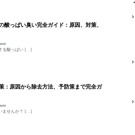
ン
本
入
の
当
れ
お
に
術
手
寒
入
い
の酸っぱい臭い完全ガイド：原因、対策、
れ
？
を
暖
楽
房
o
ment
に
効
n
る酸っぱい […]
す
率
エ
る
を
ア
！
上
コ
選
げ
ン
び
る
ク
方
掃
リ
と
除
策：原因から除去方法、予防策まで完全ガ
ー
掃
方
ニ
除
法
ン
方
と
グ
法
注
o
ment
後
の
意
n
ませんか？ […]
の
完
点
エ
酸
全
ア
っ
ガ
コ
ぱ
イ
ン