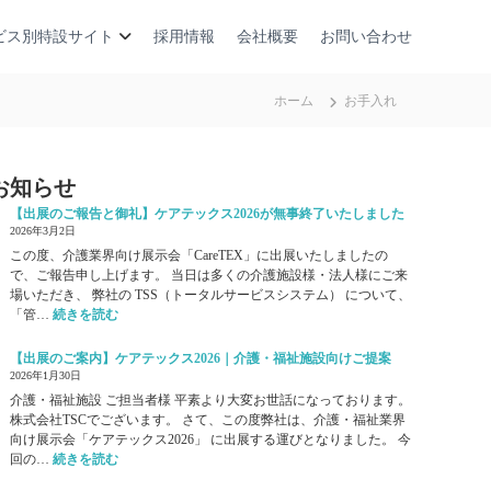
ビス別特設サイト
採用情報
会社概要
お問い合わせ
ホーム
お手入れ
お知らせ
【出展のご報告と御礼】ケアテックス2026が無事終了いたしました
2026年3月2日
この度、介護業界向け展示会「CareTEX」に出展いたしましたの
で、ご報告申し上げます。 当日は多くの介護施設様・法人様にご来
場いただき、 弊社の TSS（トータルサービスシステム） について、
:
「管…
続きを読む
【
出
【出展のご案内】ケアテックス2026｜介護・福祉施設向けご提案
展
2026年1月30日
の
介護・福祉施設 ご担当者様 平素より大変お世話になっております。
ご
株式会社TSCでございます。 さて、この度弊社は、介護・福祉業界
報
向け展示会「ケアテックス2026」 に出展する運びとなりました。 今
告
:
回の…
続きを読む
と
【