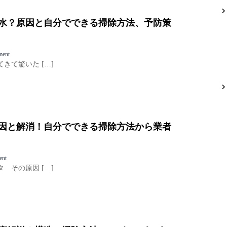
い
ド
の
臭
黄
い
水？原因と自分でできる掃除方法、予防策
ば
完
み
全
徹
ガ
底
o
ment
イ
対
n
きて驚いた […]
ド
策
エ
：
：
ア
原
原
コ
因
因
ン
、
か
か
対
ら
ら
策
除
因と解消！自分でできる掃除方法から業者
ピ
、
去
ン
プ
方
ク
ロ
法
色
の
o
ent
、
の
解
n
…その原因 […]
予
水
決
エ
防
？
策
ア
策
原
コ
ま
因
ン
で
と
の
完
自
ベ
全