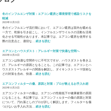
の
向
」
お
け
導
知
ご
入
冬のインフルエンザ対策：エアコン暖房と環境管理で感染リスクを
ら
提
の
軽減
せ
案
お
2025年11月21日
知
冬のインフルエンザ流行期において、エアコン暖房は室内を暖める
ら
一方で、乾燥を引き起こし、インフルエンザウイルスの活動を活発
せ
化させる可能性があります。本記事では、エアコン暖房を使用する
:
際の注意点と、適切な…
続きを読む
冬
の
エアコンとハウスダスト：アレルギー対策で快適な空間へ
イ
2025年11月21日
ン
エアコンは快適な空間作りに不可欠ですが、ハウスダストを巻き上
フ
げ、アレルギーの原因となることも。この記事では、エアコンとハ
ル
ウスダストアレルギーの関係を解説し、ダイキンストリーマ技術な
エ
:
どの対策を含め、快適…
続きを読む
ン
エ
ザ
ア
エアコンフィルターの傷、原因と対策：プロが教えるお手入れ術
対
コ
2025年11月21日
策
ン
エアコンフィルターの傷は、エアコンの性能低下や健康被害の原因
：
と
になることも。本記事では、エアコンフィルターの傷の原因と対策
エ
ハ
について、汚れ落としのプロが詳しく解説します。フィルターを傷
ア
ウ
:
つけないお手入れ方法…
続きを読む
コ
ス
エ