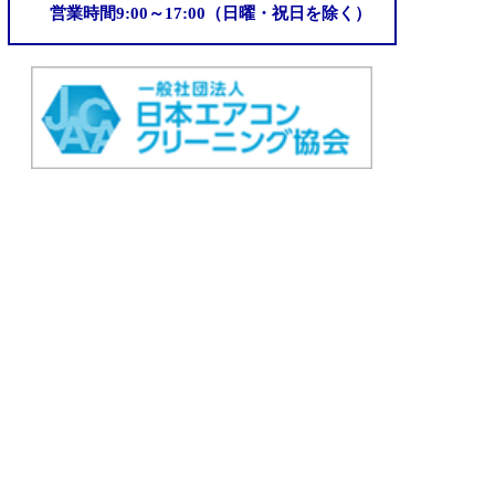
手
い
営業時間9:00～17:00（日曜・祝日を除く）
版
入
？
：
れ
暖
ベ
術
房
ー
効
シ
率
ッ
を
ク
上
、
げ
ミ
る
ド
掃
ル
除
レ
方
ン
法
ジ
と
、
注
ハ
意
イ
点
エ
ン
ド
モ
デ
ル
の
違