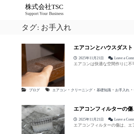
コ
株式会社TSC
ン
Support Your Business
テ
ン
タグ:
お手入れ
ツ
へ
ス
キ
エアコンとハウスダスト
ッ
2025年11月21日
Leave a Com
プ
エアコンは快適な空間作りに不可
・
・
・
・
ブログ
エアコン
クリーニング
基礎知識
お手入れ
エアコンフィルターの傷
2025年11月21日
Leave a Com
エアコンフィルターの傷は、エア