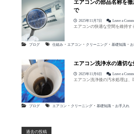
エアコンの部品名称を徹
で
2025年11月7日
Leave a Comm
エアコンの快適な空間を維持する
・
・
・
・
ブログ
仕組み
エアコン
クリーニング
基礎知識
お
エアコン洗浄水の適切な
2025年11月6日
Leave a Comm
エアコン洗浄後の汚水処理は、環
・
・
・
ブログ
エアコン
クリーニング
基礎知識
お手入れ
投
過去の投稿