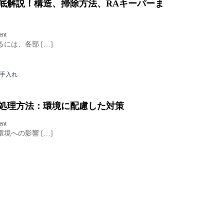
分
底解説！構造、掃除方法、RAキーパーま
タ
ガ
で
ベ
イ
で
タ
ド
き
の
o
ent
る
原
n
には、各部 […]
掃
因
エ
除
と
ア
方
解
コ
法
手入れ
消
ン
、
！
の
予
自
部
防
分
処理方法：環境に配慮した対策
品
策
で
名
を
で
o
ent
称
解
き
n
境への影響 […]
を
説
る
エ
徹
掃
ア
底
除
コ
解
方
ン
説
法
洗
！
か
浄
構
ら
水
造
業
の
、
者
適
掃
依
切
除