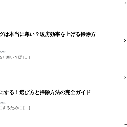
ア
レ
コ
ル
ン
ギ
フ
ー
ィ
対
ル
策
タ
グは本当に寒い？暖房効率を上げる掃除方
で
ー
快
の
適
傷
な
o
ment
、
空
n
と寒い？暖 […]
原
間
冬
因
へ
の
と
エ
対
ア
策
コ
：
ン
プ
にする！選び方と掃除方法の完全ガイド
ク
ロ
リ
が
o
ment
ー
教
n
するために […]
ニ
え
エ
ン
る
ア
グ
お
コ
は
手