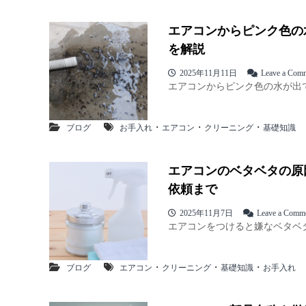
エアコンからピンク色の
を解説
2025年11月11日
Leave a Com
エアコンからピンク色の水が出て
・
・
・
ブログ
お手入れ
エアコン
クリーニング
基礎知識
エアコンのベタベタの原
依頼まで
2025年11月7日
Leave a Comm
エアコンをつけると嫌なベタベタ
・
・
・
ブログ
エアコン
クリーニング
基礎知識
お手入れ