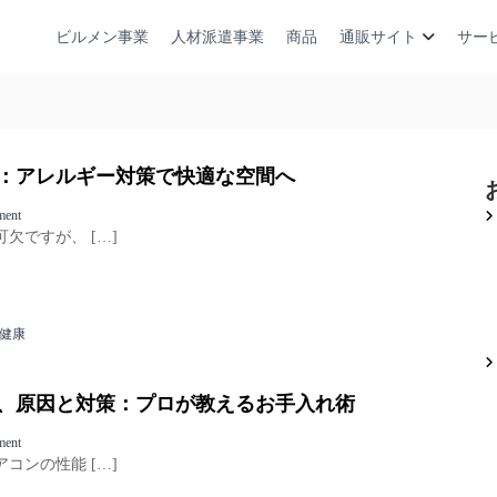
ビルメン事業
人材派遣事業
商品
通販サイト
サー
：アレルギー対策で快適な空間へ
o
ment
n
欠ですが、 […]
エ
ア
コ
ン
健康
と
ハ
ウ
ス
、原因と対策：プロが教えるお手入れ術
ダ
ス
o
ment
ト
n
コンの性能 […]
：
エ
ア