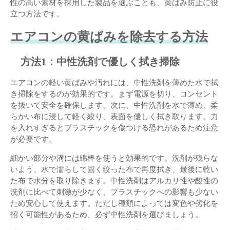
性の高い素材を採用した製品を選ぶことも、黄ばみ防止に役
立つ方法です。
エアコンの黄ばみを除去する方法
方法1：中性洗剤で優しく拭き掃除
エアコンの軽い黄ばみや汚れには、中性洗剤を薄めた水で拭
き掃除をするのが効果的です。まず電源を切り、コンセント
を抜いて安全を確保します。次に、中性洗剤を水で薄め、柔
らかい布に浸して軽く絞り、表面を優しく拭き取ります。力
を入れすぎるとプラスチックを傷つける恐れがあるため注意
が必要です。
細かい部分や溝には綿棒を使うと効果的です。洗剤が残らな
いよう、水で濡らして固く絞った布で再度拭き、最後に乾い
た布で水分を取り除きます。中性洗剤はアルカリ性や酸性の
洗剤に比べて刺激が少なく、プラスチックへの影響も少ない
ため安心して使えます。ただし種類によっては変色や劣化を
招く可能性があるため、必ず中性洗剤を選びましょう。