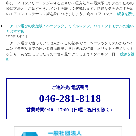
ン
と
冬にエアコンクリーニングをすると寒い？暖房効率を最大限に引き出すための
：
フ
環
掃除方法と、注意すべきポイントを詳しく解説します。快適な冬を過ごすため
ア
ィ
境
のエアコンメンテナンス術を身につけましょう。 冬のエアコンク…
続きを読む
レ
ル
管
ル
タ
理
エアコン選びの決定版：ベーシック、ミドルレンジ、ハイエンドモデルの違い
ギ
ー
で
とおすすめ
ー
の
感
2025年11月20日
対
傷
染
策
エアコン選びで迷っていませんか？この記事では、ベーシックモデルからハイ
、
リ
で
エンドモデルまでの違いを徹底解説。それぞれの特徴、メリット・デメリット
原
ス
快
を知り、あなたにぴったりの一台を見つけましょう！ダイキン、日…
続きを読
因
ク
適
:
む
と
を
な
エ
対
軽
空
ア
策
減
間
コ
：
へ
ン
プ
選
ご連絡先 電話番号
ロ
び
が
046-281-8118
の
教
決
え
定
営業時間9:00～17:00（日曜・祝日を除く）
る
版
お
：
手
ベ
入
ー
れ
シ