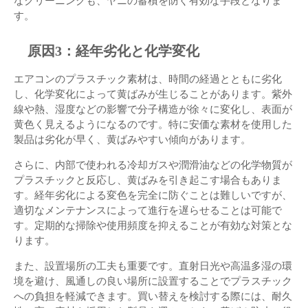
なクリーニングも、ヤニの蓄積を防ぐ有効な手段となりま
す。
原因3：経年劣化と化学変化
エアコンのプラスチック素材は、時間の経過とともに劣化
し、化学変化によって黄ばみが生じることがあります。紫外
線や熱、湿度などの影響で分子構造が徐々に変化し、表面が
黄色く見えるようになるのです。特に安価な素材を使用した
製品は劣化が早く、黄ばみやすい傾向があります。
さらに、内部で使われる冷却ガスや潤滑油などの化学物質が
プラスチックと反応し、黄ばみを引き起こす場合もありま
す。経年劣化による変色を完全に防ぐことは難しいですが、
適切なメンテナンスによって進行を遅らせることは可能で
す。定期的な掃除や使用頻度を抑えることが有効な対策とな
ります。
また、設置場所の工夫も重要です。直射日光や高温多湿の環
境を避け、風通しの良い場所に設置することでプラスチック
への負担を軽減できます。買い替えを検討する際には、耐久