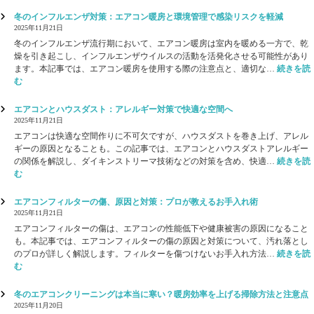
d
た
知
設
」
冬のインフルエンザ対策：エアコン暖房と環境管理で感染リスクを軽減
ら
向
導
2025年11月21日
せ
け
入
冬のインフルエンザ流行期において、エアコン暖房は室内を暖める一方で、乾
ご
の
燥を引き起こし、インフルエンザウイルスの活動を活発化させる可能性があり
提
お
ます。本記事では、エアコン暖房を使用する際の注意点と、適切な…
続きを読
案
知
:
む
ら
冬
せ
の
エアコンとハウスダスト：アレルギー対策で快適な空間へ
イ
2025年11月21日
ン
エアコンは快適な空間作りに不可欠ですが、ハウスダストを巻き上げ、アレル
フ
ギーの原因となることも。この記事では、エアコンとハウスダストアレルギー
ル
の関係を解説し、ダイキンストリーマ技術などの対策を含め、快適…
続きを読
エ
:
む
ン
エ
ザ
ア
エアコンフィルターの傷、原因と対策：プロが教えるお手入れ術
対
コ
2025年11月21日
策
ン
エアコンフィルターの傷は、エアコンの性能低下や健康被害の原因になること
：
と
も。本記事では、エアコンフィルターの傷の原因と対策について、汚れ落とし
エ
ハ
のプロが詳しく解説します。フィルターを傷つけないお手入れ方法…
続きを読
ア
ウ
:
む
コ
ス
エ
ン
ダ
ア
冬のエアコンクリーニングは本当に寒い？暖房効率を上げる掃除方法と注意点
暖
ス
コ
2025年11月20日
房
ト