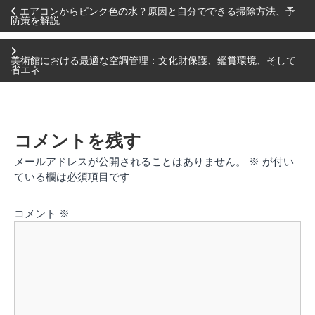
投
エアコンからピンク色の水？原因と自分でできる掃除方法、予
防策を解説
稿
美術館における最適な空調管理：文化財保護、鑑賞環境、そして
省エネ
ナ
ビ
コメントを残す
ゲ
メールアドレスが公開されることはありません。
※
が付い
ている欄は必須項目です
ー
コメント
※
シ
ョ
ン