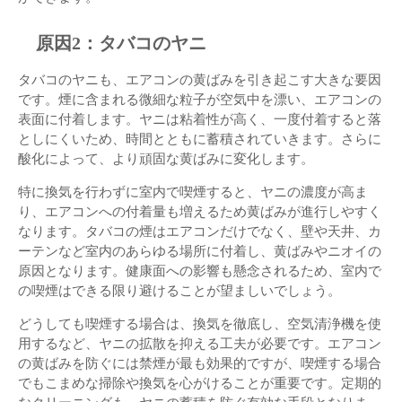
原因2：タバコのヤニ
タバコのヤニも、エアコンの黄ばみを引き起こす大きな要因
です。煙に含まれる微細な粒子が空気中を漂い、エアコンの
表面に付着します。ヤニは粘着性が高く、一度付着すると落
としにくいため、時間とともに蓄積されていきます。さらに
酸化によって、より頑固な黄ばみに変化します。
特に換気を行わずに室内で喫煙すると、ヤニの濃度が高ま
り、エアコンへの付着量も増えるため黄ばみが進行しやすく
なります。タバコの煙はエアコンだけでなく、壁や天井、カ
ーテンなど室内のあらゆる場所に付着し、黄ばみやニオイの
原因となります。健康面への影響も懸念されるため、室内で
の喫煙はできる限り避けることが望ましいでしょう。
どうしても喫煙する場合は、換気を徹底し、空気清浄機を使
用するなど、ヤニの拡散を抑える工夫が必要です。エアコン
の黄ばみを防ぐには禁煙が最も効果的ですが、喫煙する場合
でもこまめな掃除や換気を心がけることが重要です。定期的