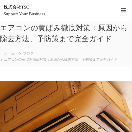
コ
株式会社TSC
ン
Support Your Business
テ
ン
エアコンの黄ばみ徹底対策：原因から
ツ
へ
除去方法、予防策まで完全ガイド
ス
キ
ッ
ホーム
ブログ
プ
エアコンの黄ばみ徹底対策：原因から除去方法、予防策まで完全ガイド