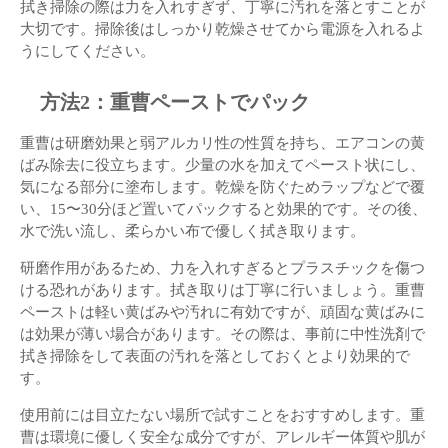
拭き掃除の際は力を入れすぎず、丁寧に汚れを落とすことが
大切です。掃除後はしっかり乾燥させてから電源を入れるよ
うにしてください。
方法2：重曹ペーストでパック
重曹は研磨効果と弱アルカリ性の性質を持ち、エアコンの黄
ばみ除去に役立ちます。少量の水を加えてペースト状にし、
気になる部分に塗布します。乾燥を防ぐためラップなどで覆
い、15〜30分ほど置いてパックすると効果的です。その後、
水で洗い流し、柔らかい布で優しく拭き取ります。
研磨作用があるため、力を入れすぎるとプラスチックを傷つ
ける恐れがあります。拭き取りは丁寧に行いましょう。重曹
ペーストは軽い黄ばみや汚れに有効ですが、頑固な黄ばみに
は効果が薄い場合があります。その際は、事前に中性洗剤で
拭き掃除をして表面の汚れを落としておくとより効果的で
す。
使用前には目立たない場所で試すことをおすすめします。重
曹は環境に優しく安全な成分ですが、アレルギー体質や肌が