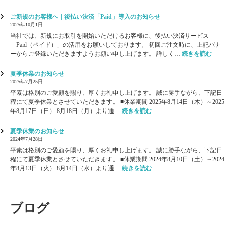
告
【
と
出
ご新規のお客様へ｜後払い決済「Paid」導入のお知らせ
御
展
2025年10月1日
礼
の
当社では、新規にお取引を開始いただけるお客様に、後払い決済サービス
】
ご
「Paid（ペイド）」の活用をお願いしております。 初回ご注文時に、上記バナ
ケ
案
:
ーからご登録いただきますようお願い申し上げます。 詳しく…
続きを読む
ア
内
ご
テ
】
新
夏季休業のお知らせ
ッ
ケ
規
2025年7月25日
ク
ア
の
ス
平素は格別のご愛顧を賜り、厚くお礼申し上げます。 誠に勝手ながら、下記日
テ
お
2
程にて夏季休業とさせていただきます。 ■休業期間 2025年8月14日（木）～2025
ッ
客
:
0
年8月17日（日） 8月18日（月）より通…
続きを読む
ク
様
夏
2
ス
へ
季
6
夏季休業のお知らせ
2
｜
休
が
2024年7月28日
0
後
業
無
2
平素は格別のご愛顧を賜り、厚くお礼申し上げます。 誠に勝手ながら、下記日
払
の
事
6
程にて夏季休業とさせていただきます。 ■休業期間 2024年8月10日（土）～2024
い
お
終
:
｜
年8月13日（火） 8月14日（水）より通…
続きを読む
決
知
了
夏
介
済
ら
い
季
護
「
せ
た
休
・
P
し
業
福
ブログ
a
ま
の
祉
i
し
お
施