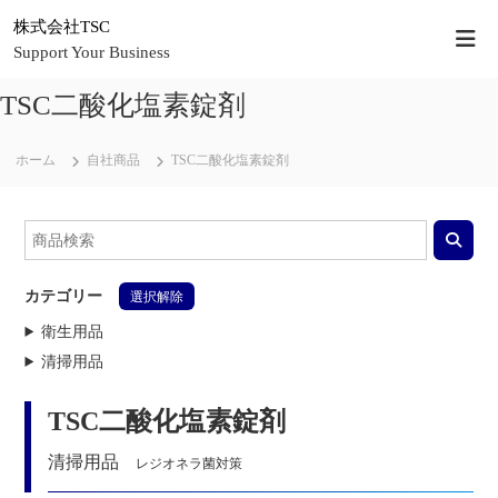
コ
株式会社TSC
ン
Support Your Business
テ
ン
TSC二酸化塩素錠剤
ツ
へ
ス
ホーム
自社商品
TSC二酸化塩素錠剤
キ
ッ
プ
カテゴリー
選択解除
衛生用品
清掃用品
TSC二酸化塩素錠剤
清掃用品
レジオネラ菌対策