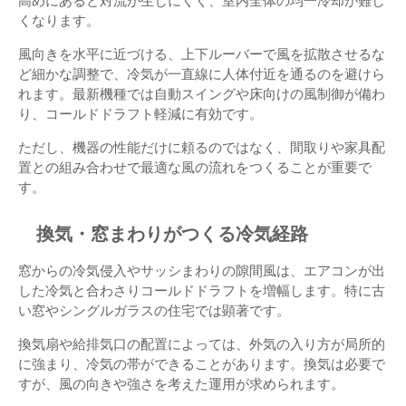
高めにあると対流が生じにくく、室内全体の均一冷却が難し
くなります。
風向きを水平に近づける、上下ルーバーで風を拡散させるな
ど細かな調整で、冷気が一直線に人体付近を通るのを避けら
れます。最新機種では自動スイングや床向けの風制御が備わ
り、コールドドラフト軽減に有効です。
ただし、機器の性能だけに頼るのではなく、間取りや家具配
置との組み合わせで最適な風の流れをつくることが重要で
す。
換気・窓まわりがつくる冷気経路
窓からの冷気侵入やサッシまわりの隙間風は、エアコンが出
した冷気と合わさりコールドドラフトを増幅します。特に古
い窓やシングルガラスの住宅では顕著です。
換気扇や給排気口の配置によっては、外気の入り方が局所的
に強まり、冷気の帯ができることがあります。換気は必要で
すが、風の向きや強さを考えた運用が求められます。