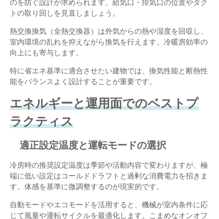
のを防ぐ設計が求められます。給気口・排気口の位置やダク
トの取り回しを見直しましょう。
熱交換換気（全熱交換器）は外気からの熱や湿度を回収し、
室内環境の乱れを抑えながら換気を行えます。冷暖房効率の
向上にも寄与します。
特に省エネ基準に適合させたい建物では、換気性能と断熱性
能をバランスよく設計することが重要です。
エネルギーと運用面でのベストプ
ラクティス
適正設定温度と運転モードの選択
冷房時の推奨設定温度は季節や活動内容で変わりますが、極
端に低い設定はコールドドラフトと過剰な消費電力を招きま
す。体感を基準に微調整するのが現実的です。
自動モードやエコモードを活用すると、機械が室内条件に応
じて風量や運転サイクルを最適化します。こまめなオンオフ