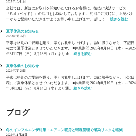
展
2025年10月1日
礼
の
当社では、新規にお取引を開始いただけるお客様に、後払い決済サービス
】
ご
「Paid（ペイド）」の活用をお願いしております。 初回ご注文時に、上記バナ
ケ
案
:
ーからご登録いただきますようお願い申し上げます。 詳しく…
続きを読む
ア
内
ご
テ
】
新
夏季休業のお知らせ
ッ
ケ
規
2025年7月25日
ク
ア
の
ス
平素は格別のご愛顧を賜り、厚くお礼申し上げます。 誠に勝手ながら、下記日
テ
お
2
程にて夏季休業とさせていただきます。 ■休業期間 2025年8月14日（木）～2025
ッ
客
:
0
年8月17日（日） 8月18日（月）より通…
続きを読む
ク
様
夏
2
ス
へ
季
6
夏季休業のお知らせ
2
｜
休
が
2024年7月28日
0
後
業
無
2
平素は格別のご愛顧を賜り、厚くお礼申し上げます。 誠に勝手ながら、下記日
払
の
事
6
程にて夏季休業とさせていただきます。 ■休業期間 2024年8月10日（土）～2024
い
お
終
:
｜
年8月13日（火） 8月14日（水）より通…
続きを読む
決
知
了
夏
介
済
ら
い
季
護
「
せ
た
休
・
P
し
業
福
ブログ
a
ま
の
祉
i
し
お
施
d
た
知
設
」
冬のインフルエンザ対策：エアコン暖房と環境管理で感染リスクを軽減
ら
向
導
2025年11月21日