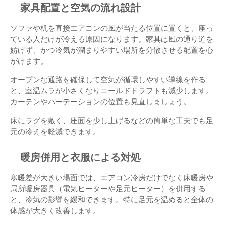
家具配置と空気の流れ設計
ソファや机を直接エアコンの風が当たる位置に置くと、座っ
ている人だけが冷える原因になります。家具は風の通り道を
妨げず、かつ冷気が溜まりやすい場所を分散させる配置を心
がけます。
オープンな通路を確保して空気が循環しやすい導線を作る
と、室温ムラが小さくなりコールドドラフトも減少します。
カーテンやパーテーションの位置も見直しましょう。
床にラグを敷く、座面を少し上げるなどの簡単な工夫でも足
元の冷えを軽減できます。
暖房併用と衣服による対処
寒暖差が大きい場面では、エアコン冷房だけでなく床暖房や
局所暖房器具（電気ヒーターや足元ヒーター）を併用する
と、冷気の影響を緩和できます。特に足元を温めると全体の
体感が大きく改善します。