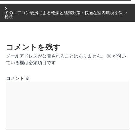
稿
冬のエアコン暖房による乾燥と結露対策：快適な室内環境を保つ
秘訣
ナ
ビ
コメントを残す
メールアドレスが公開されることはありません。
※
が付い
ゲ
ている欄は必須項目です
ー
コメント
※
シ
ョ
ン