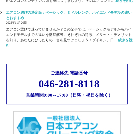
境
のエアコンメンテナンス術を身につけましょう。 冬のエアコンク…
続きを読む
レ
ル
管
ル
タ
理
エアコン選びの決定版：ベーシック、ミドルレンジ、ハイエンドモデルの違い
ギ
ー
で
とおすすめ
ー
の
感
2025年11月20日
対
傷
染
策
エアコン選びで迷っていませんか？この記事では、ベーシックモデルからハイ
、
リ
で
エンドモデルまでの違いを徹底解説。それぞれの特徴、メリット・デメリット
原
ス
快
を知り、あなたにぴったりの一台を見つけましょう！ダイキン、日…
続きを読
因
ク
適
:
む
と
を
な
エ
対
軽
空
ア
策
減
間
コ
：
へ
ン
プ
選
ご連絡先 電話番号
ロ
び
が
046-281-8118
の
教
決
え
定
営業時間9:00～17:00（日曜・祝日を除く）
る
版
お
：
手
ベ
入
ー
れ
シ
術
ッ
ク