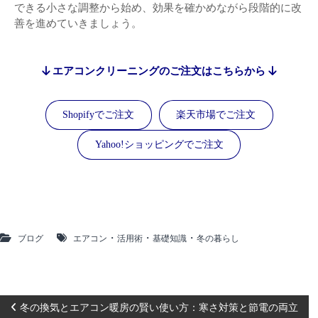
できる小さな調整から始め、効果を確かめながら段階的に改
善を進めていきましょう。
エアコンクリーニングのご注文はこちらから
Shopifyでご注文
楽天市場でご注文
Yahoo!ショッピングでご注文
・
・
・
ブログ
エアコン
活用術
基礎知識
冬の暮らし
投
冬の換気とエアコン暖房の賢い使い方：寒さ対策と節電の両立