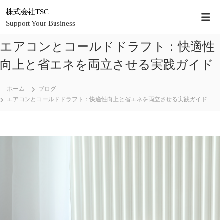
コ
株式会社TSC
ン
Support Your Business
テ
ン
エアコンとコールドドラフト：快適性
ツ
へ
向上と省エネを両立させる実践ガイド
ス
キ
ッ
ホーム
ブログ
プ
エアコンとコールドドラフト：快適性向上と省エネを両立させる実践ガイド