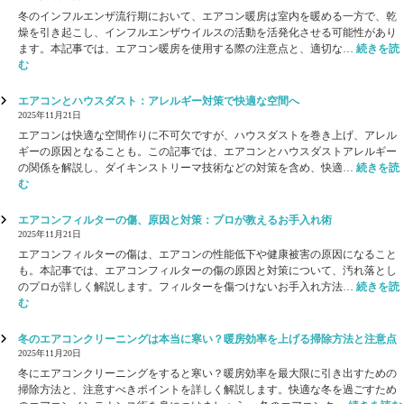
せ
け
入
冬のインフルエンザ流行期において、エアコン暖房は室内を暖める一方で、乾
ご
の
燥を引き起こし、インフルエンザウイルスの活動を活発化させる可能性があり
提
お
ます。本記事では、エアコン暖房を使用する際の注意点と、適切な…
続きを読
案
知
:
む
ら
冬
せ
の
エアコンとハウスダスト：アレルギー対策で快適な空間へ
イ
2025年11月21日
ン
エアコンは快適な空間作りに不可欠ですが、ハウスダストを巻き上げ、アレル
フ
ギーの原因となることも。この記事では、エアコンとハウスダストアレルギー
ル
の関係を解説し、ダイキンストリーマ技術などの対策を含め、快適…
続きを読
エ
:
む
ン
エ
ザ
ア
エアコンフィルターの傷、原因と対策：プロが教えるお手入れ術
対
コ
2025年11月21日
策
ン
エアコンフィルターの傷は、エアコンの性能低下や健康被害の原因になること
：
と
も。本記事では、エアコンフィルターの傷の原因と対策について、汚れ落とし
エ
ハ
のプロが詳しく解説します。フィルターを傷つけないお手入れ方法…
続きを読
ア
ウ
:
む
コ
ス
エ
ン
ダ
ア
冬のエアコンクリーニングは本当に寒い？暖房効率を上げる掃除方法と注意点
暖
ス
コ
2025年11月20日
房
ト
ン
と
冬にエアコンクリーニングをすると寒い？暖房効率を最大限に引き出すための
：
フ
環
掃除方法と、注意すべきポイントを詳しく解説します。快適な冬を過ごすため
ア
ィ