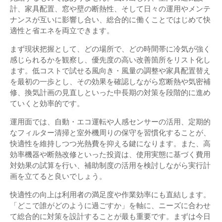
計、家具配置、窓や壁の断熱性、そして日々の運用やメンテ
ナンスが互いに影響し合い、総合的に働くことではじめて快
適性と省エネを両立できます。
まず現状把握として、どの場所で、どの時間帯に冷気が強く
感じられるかを観察し、優先度の高い改善箇所をリスト化し
ます。低コストで試せる風向き・風量の調整や家具配置替え
を最初の一歩とし、その効果を確認しながら窓断熱や気密補
修、換気計画の見直しといった中長期の対策を段階的に進め
ていくと効率的です。
運用面では、自動・エコ運転や人感センサーの活用、定期的
なフィルター清掃と室外機周りの保守を習慣化することが、
快適性を維持しつつ光熱費を抑える鍵になります。また、高
効率機器や断熱改修といった投資は、使用実態に基づく費用
対効果の試算を行い、補助制度の活用を検討しながら実行計
画を立てると良いでしょう。
快適性の向上は利用者の満足度や作業効率にも直結します。
「どこで誰がどのように過ごすか」を軸に、ニーズに合わせ
て総合的に対策を設計することが最も重要です。まずは今日