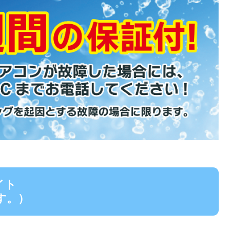
イト
す。）