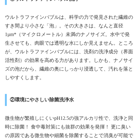
ウルトラファインバブルは、科学の力で発見された繊維の
すき間より小さな「泡」。その大きさは、なんと直径
1µm*（マイクロメートル）未満のナノサイズ。水中で発
生させても、肉眼では透明な水にしか見えません。ところ
が、ウルトラファインバブルには、洗剤の洗浄成分（界面
活性剤）の効果を高める力があります。しかも、ナノサイ
ズの泡だから、繊維の奥にしっかり浸透して、汚れを落と
しやすくします。
②環境にやさしい除菌洗浄水
微生物が繁殖しにくいpH12.5の強アルカリ性で、洗浄と同
時に除菌！ 食中毒対策にも抜群の効果を発揮！ 更に臭い
の原因である微生物や細菌を除菌することで消臭が可能で