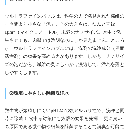
ウルトラファインバブルは、科学の力で発見された繊維の
すき間より小さな「泡」。その大きさは、なんと直径
1µm*（マイクロメートル）未満のナノサイズ。水中で発
生させても、肉眼では透明な水にしか見えません。ところ
が、ウルトラファインバブルには、洗剤の洗浄成分（界面
活性剤）の効果を高める力があります。しかも、ナノサイ
ズの泡だから、繊維の奥にしっかり浸透して、汚れを落と
しやすくします。
②環境にやさしい除菌洗浄水
微生物が繁殖しにくいpH12.5の強アルカリ性で、洗浄と同
時に除菌！ 食中毒対策にも抜群の効果を発揮！ 更に臭い
の原因である微生物や細菌を除菌することで消臭が可能で