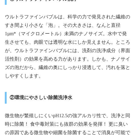
ウルトラファインバブルは、科学の力で発見された繊維の
すき間より小さな「泡」。その大きさは、なんと直径
1µm*（マイクロメートル）未満のナノサイズ。水中で発
生させても、肉眼では透明な水にしか見えません。ところ
が、ウルトラファインバブルには、洗剤の洗浄成分（界面
活性剤）の効果を高める力があります。しかも、ナノサイ
ズの泡だから、繊維の奥にしっかり浸透して、汚れを落と
しやすくします。
②環境にやさしい除菌洗浄水
微生物が繁殖しにくいpH12.5の強アルカリ性で、洗浄と同
時に除菌！ 食中毒対策にも抜群の効果を発揮！ 更に臭い
の原因である微生物や細菌を除菌することで消臭が可能で